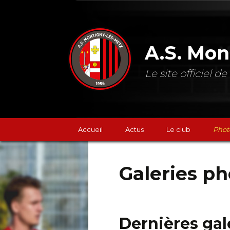
A.S. Mon
Le site officiel 
Accueil
Actus
Le club
Phot
Classements
Galeries ph
Résultats
Les prochains mat
Dernières gale
La boutique