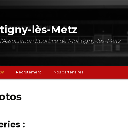
tigny-lès-Metz
de l'Association Sportive de Montigny-lès-Metz
os
Recrutement
Nos partenaires
otos
chs
ries :