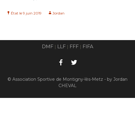
État le 9 juin 2019
Jordan
DMF
LLF
FFF
FIFA
|
|
|
© Association Sportive de Montigny-lès-Metz - by Jordan
CHEVAL