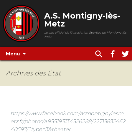
A.S. Montigny-lès-
Metz
Le site officiel de l'Association Sportive de Montigny-lès-
Metz
Menu
Archives des
État
https://www.facebook.com/asmontignylesm
etz.fr/photos/a.955193134526288/22713832462
40597/?type=3&theater