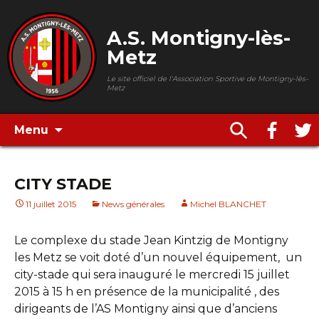
A.S. Montigny-lès-
Metz
Le site officiel de l'Association Sportive de Montigny-lès-
Metz
Menu
CITY STADE
11 juillet 2015
News générales
Michel BLANCHET
Le complexe du stade Jean Kintzig de Montigny
les Metz se voit doté d’un nouvel équipement, un
city-stade qui sera inauguré le mercredi 15 juillet
2015 à 15 h en présence de la municipalité , des
dirigeants de l’AS Montigny ainsi que d’anciens