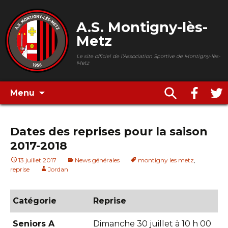
A.S. Montigny-lès-
Metz
Le site officiel de l'Association Sportive de Montigny-lès-
Metz
Menu
Dates des reprises pour la saison
2017-2018
13 juillet 2017
News générales
montigny les metz
,
reprise
Jordan
Catégorie
Reprise
Seniors A
Dimanche 30 juillet à 10 h 00