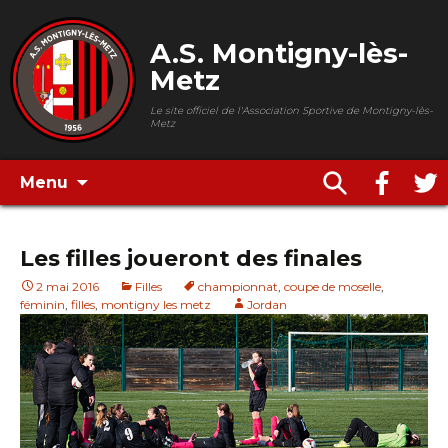
A.S. Montigny-lès-
Metz
Le site officiel de l'Association Sportive de Montigny-lès-
Metz
Menu
Les filles joueront des finales
2 mai 2016
Filles
championnat
,
coupe de moselle
,
féminin
,
filles
,
montigny les metz
Jordan