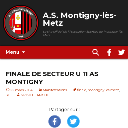
A.S. Montigny-lès-
Metz
Le site officiel de l'Association Sportive de Montigny-lès-
Metz
Menu
FINALE DE SECTEUR U 11 AS
MONTIGNY
22 mars 2014
Manifestations
finale
,
montigny les metz
,
u11
Michel BLANCHET
Partager sur :