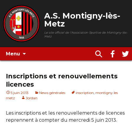
A.S. Montigny-lès-
Metz
Le site officiel de l'Association Sportive de Montigny-lès-
Metz
Menu
Inscriptions et renouvellements
licences
5 juin 2013
News générales
inscription
,
montigny les
metz
Jordan
Les inscriptions et les renouvellements de licences
reprennent à compter du mercredi 5 juin 2013.