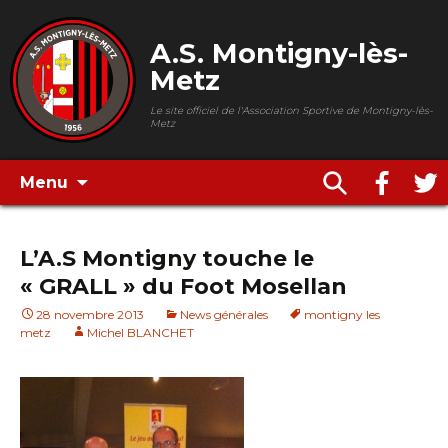
A.S. Montigny-lès-
Metz
Le site officiel de l'Association Sportive de Montigny-lès-
Metz
Menu
L’A.S Montigny touche le
« GRALL » du Foot Mosellan
28 novembre 2013
News générales
montigny les
metz
Michel BLANCHET