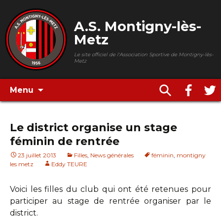
A.S. Montigny-lès-
Metz
Le site officiel de l'Association Sportive de Montigny-lès-
Metz
Menu
Le district organise un stage
féminin de rentrée
23 juillet 2013
Filles
,
News générales
féminin
,
montigny
les metz
Eddy TEURE
Voici les filles du club qui ont été retenues pour
participer au stage de rentrée organiser par le
district.