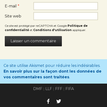
E-mail
*
Site web
Ce site est protégé par reCAPTCHA et Google
Politique de
confidentialité
et
Conditions d'utilisation
appliquer.
Ce site utilise Akismet pour réduire les indésirables.
En savoir plus sur la façon dont les données de
vos commentaires sont traitées
.
DMF
LLF
FFF
FIFA
|
|
|