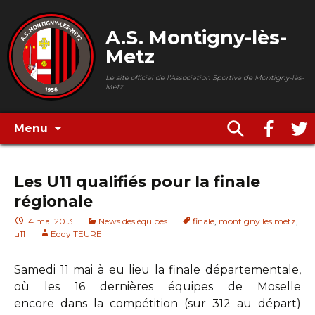
A.S. Montigny-lès-
Metz
Le site officiel de l'Association Sportive de Montigny-lès-
Metz
Menu
Les U11 qualifiés pour la finale
régionale
14 mai 2013
News des équipes
finale
,
montigny les metz
,
u11
Eddy TEURE
Samedi 11 mai à eu lieu la finale départementale,
où les 16 dernières équipes de Moselle
encore dans la compétition (sur 312 au départ)