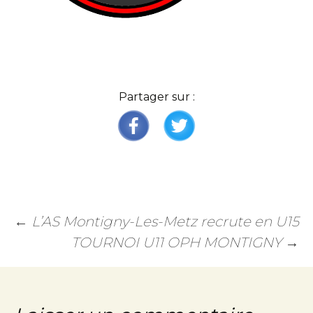
Partager sur :
←
L’AS Montigny-Les-Metz recrute en U15
TOURNOI U11 OPH MONTIGNY
→