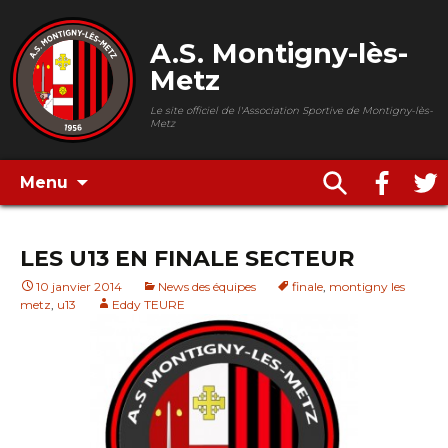
A.S. Montigny-lès-
Metz
Le site officiel de l'Association Sportive de Montigny-lès-
Metz
Menu
LES U13 EN FINALE SECTEUR
10 janvier 2014
News des équipes
finale
,
montigny les
metz
,
u13
Eddy TEURE