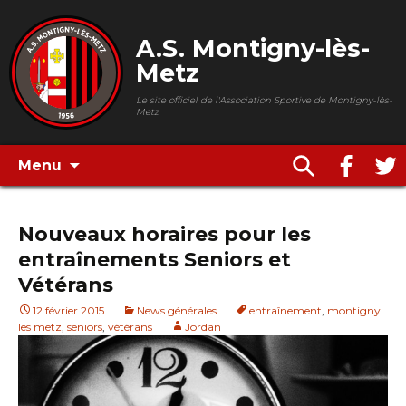
A.S. Montigny-lès-
Metz
Le site officiel de l'Association Sportive de Montigny-lès-
Metz
Menu
Nouveaux horaires pour les
entraînements Seniors et
Vétérans
12 février 2015
News générales
entraînement
,
montigny
les metz
,
seniors
,
vétérans
Jordan