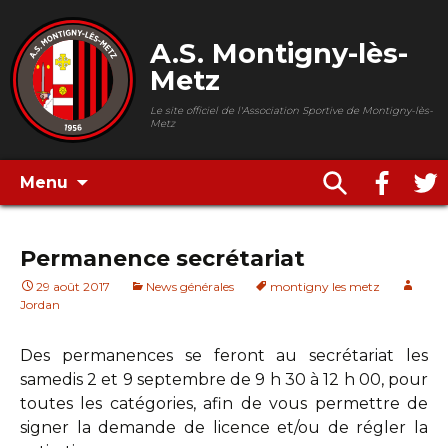
A.S. Montigny-lès-
Metz
Le site officiel de l'Association Sportive de Montigny-lès-
Metz
Menu
Permanence secrétariat
29 août 2017
News générales
montigny les metz
Jordan
Des permanences se feront au secrétariat les
samedis 2 et 9 septembre de 9 h 30 à 12 h 00, pour
toutes les catégories, afin de vous permettre de
signer la demande de licence et/ou de régler la