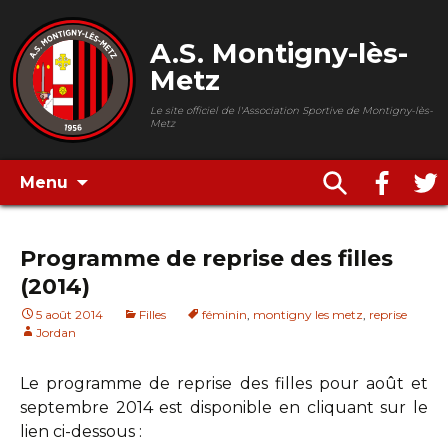
A.S. Montigny-lès-
Metz
Le site officiel de l'Association Sportive de Montigny-lès-
Metz
Menu
Programme de reprise des filles
(2014)
5 août 2014
Filles
féminin
,
montigny les metz
,
reprise
Jordan
Le programme de reprise des filles pour août et
septembre 2014 est disponible en cliquant sur le
lien ci-dessous :