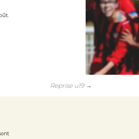
oût.
Reprise u19
→
sont