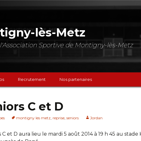
tigny-lès-Metz
de l'Association Sportive de Montigny-lès-Metz
os
Recrutement
Nos partenaires
iors C et D
pes
montigny les metz
,
reprise
,
seniors
Jordan
chs
C et D aura lieu le mardi 5 août 2014 à 19 h 45 au stade K