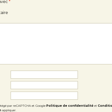
 avec
*
aire
protégé par reCAPTCHA et Google
Politique de confidentialité
et
Conditi
n
appliquer.