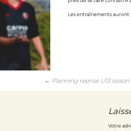
priés de se faire connaître
Trouver un stade
Les entraînements auront li
Contact
←
Planning reprise U13 saison
Laiss
Votre adr