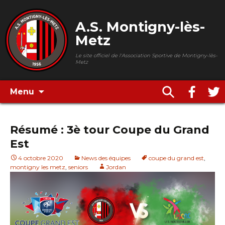
A.S. Montigny-lès-
Metz
Le site officiel de l'Association Sportive de Montigny-lès-
Metz
Menu
Résumé : 3è tour Coupe du Grand
Est
4 octobre 2020
News des équipes
coupe du grand est
,
montigny les metz
,
seniors
Jordan