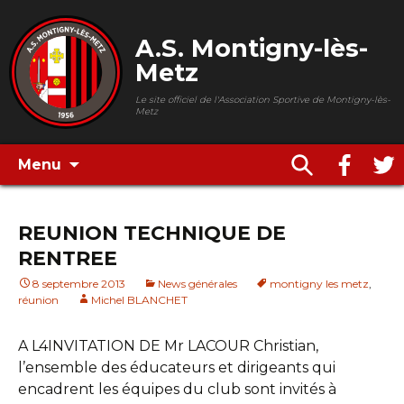
A.S. Montigny-lès-
Metz
Le site officiel de l'Association Sportive de Montigny-lès-
Metz
Menu
REUNION TECHNIQUE DE
RENTREE
8 septembre 2013
News générales
montigny les metz
,
réunion
Michel BLANCHET
A L4INVITATION DE Mr LACOUR Christian,
l’ensemble des éducateurs et dirigeants qui
encadrent les équipes du club sont invités à