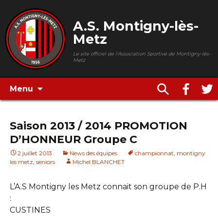
A.S. Montigny-lès-
Metz
Le site officiel de l'Association Sportive de Montigny-lès-
Metz
Menu
Saison 2013 / 2014 PROMOTION
D’HONNEUR Groupe C
2 juillet 2013
News des équipes
championnat
,
montigny
les metz
,
seniors
Michel BLANCHET
L’A.S Montigny les Metz connait son groupe de P.H
:
CUSTINES