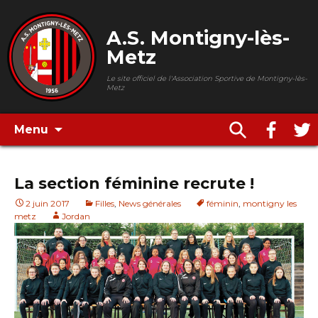
A.S. Montigny-lès-
Metz
Le site officiel de l'Association Sportive de Montigny-lès-
Metz
Menu
La section féminine recrute !
2 juin 2017
Filles
,
News générales
féminin
,
montigny les
metz
Jordan