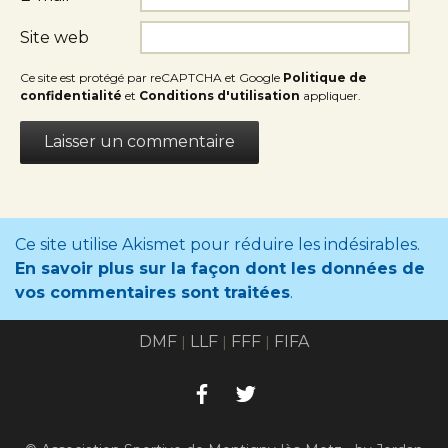
Site web
Ce site est protégé par reCAPTCHA et Google
Politique de
confidentialité
et
Conditions d'utilisation
appliquer.
Ce site utilise Akismet pour réduire les indésirables.
En savoir plus sur la façon dont les données de
vos commentaires sont traitées
.
DMF
LLF
FFF
FIFA
|
|
|