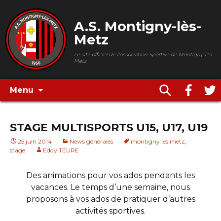
A.S. Montigny-lès-
Metz
Le site officiel de l'Association Sportive de Montigny-lès-
Metz
Menu
STAGE MULTISPORTS U15, U17, U19
25 juin 2014
News générales
montigny les metz
,
stage
Eddy TEURE
Des animations pour vos ados pendants les
vacances. Le temps d’une semaine, nous
proposons à vos ados de pratiquer d’autres
activités sportives.