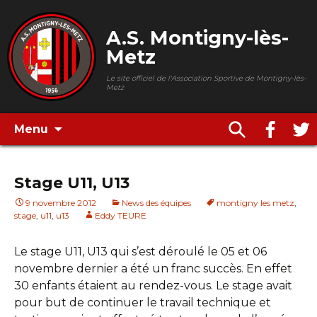
A.S. Montigny-lès-
Metz
Le site officiel de l'Association Sportive de Montigny-lès-
Metz
Menu
Stage U11, U13
9 novembre 2012
News des équipes
montigny les metz
,
stage
,
u11
,
u13
Eddy TEURE
Le stage U11, U13 qui s’est déroulé le 05 et 06
novembre dernier a été un franc succès. En effet
30 enfants étaient au rendez-vous. Le stage avait
pour but de continuer le travail technique et