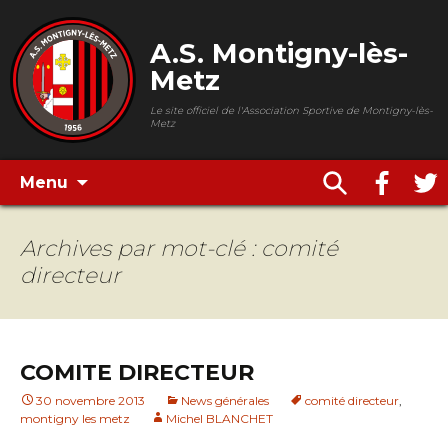
A.S. Montigny-lès-
Metz
Le site officiel de l'Association Sportive de Montigny-lès-
Metz
Menu
Archives par mot-clé : comité
directeur
COMITE DIRECTEUR
30 novembre 2013
News générales
comité directeur
,
montigny les metz
Michel BLANCHET