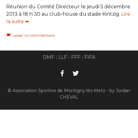
Réunion du Comité Directeur le jeudi 5 décembre
2013 à 18 h 30 au club-house du stade Kintzig.
Lire
la suite ➡
Laisser un commentaire
DMF
LLF
FFF
FIFA
|
|
|
© Association Sportive de Montigny-lès-Metz - by Jordan
CHEVAL