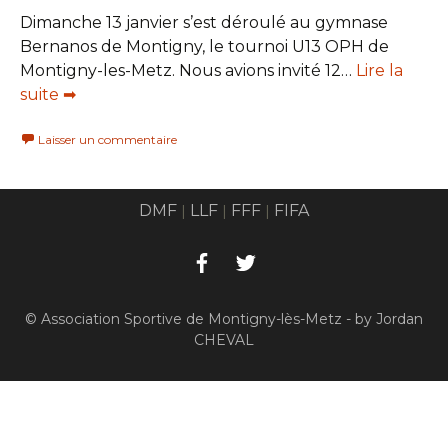
Dimanche 13 janvier s’est déroulé au gymnase
Bernanos de Montigny, le tournoi U13 OPH de
Montigny-les-Metz. Nous avions invité 12…
Lire la
suite ➡
Laisser un commentaire
DMF
LLF
FFF
FIFA
|
|
|
© Association Sportive de Montigny-lès-Metz - by Jordan
CHEVAL