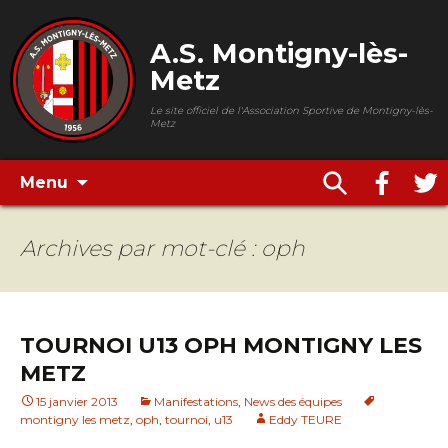
A.S. Montigny-lès-
Metz
Le site officiel de l'Association Sportive de Montigny-lès-
Metz
Menu
Archives par mot-clé : oph
TOURNOI U13 OPH MONTIGNY LES
METZ
15 janvier 2013
Manifestations
,
News des équipes
montigny les metz
,
oph
,
tournoi
,
u13
Eddy TEURE