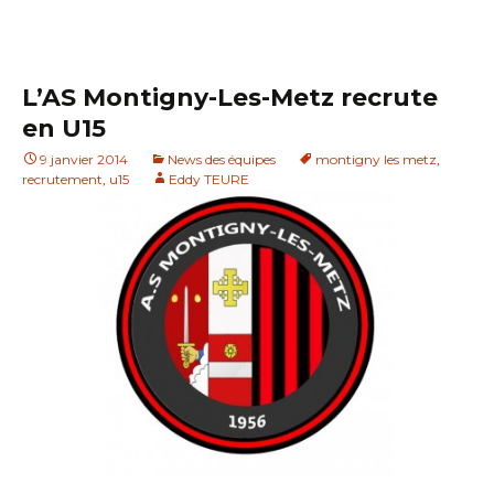
L’AS Montigny-Les-Metz recrute
en U15
9 janvier 2014
News des équipes
montigny les metz
,
recrutement
,
u15
Eddy TEURE