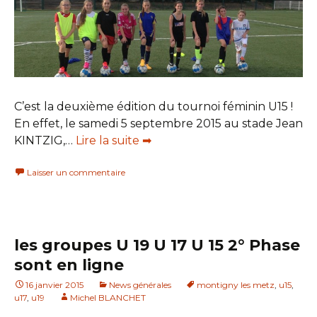
C’est la deuxième édition du tournoi féminin U15 !
En effet, le samedi 5 septembre 2015 au stade Jean
KINTZIG,…
Lire la suite ➡
Laisser un commentaire
les groupes U 19 U 17 U 15 2° Phase
sont en ligne
16 janvier 2015
News générales
montigny les metz
,
u15
,
u17
,
u19
Michel BLANCHET