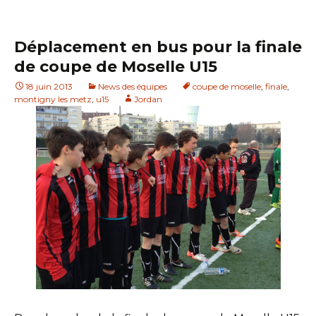
Déplacement en bus pour la finale
de coupe de Moselle U15
18 juin 2013
News des équipes
coupe de moselle
,
finale
,
montigny les metz
,
u15
Jordan