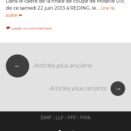
Dans le cadre de la finale de coupe de Moselle U15
de ce samedi 22 juin 2013 à REDING, le…
Lire la
suite ➡
Laisser un commentaire
←
Articles plus anciens
→
Articles plus récents
DMF
LLF
FFF
FIFA
|
|
|