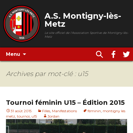
A.S. Montigny-lès-
Metz
Le site officiel de l'Association Sportive de Montigny-lès-
Metz
Menu
Archives par mot-clé : u15
Tournoi féminin U15 – Édition 2015
31 août 2015
Filles
,
Manifestations
féminin
,
montigny les
metz
,
tournoi
,
u15
Jordan