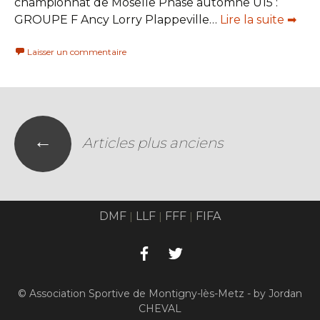
championnat de Moselle Phase automne U15 :
GROUPE F Ancy Lorry Plappeville…
Lire la suite ➡
Laisser un commentaire
←
Articles plus anciens
DMF
LLF
FFF
FIFA
|
|
|
© Association Sportive de Montigny-lès-Metz - by Jordan
CHEVAL