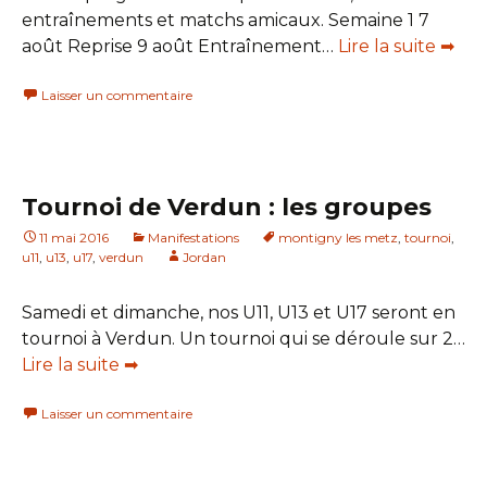
entraînements et matchs amicaux. Semaine 1 7
août Reprise 9 août Entraînement…
Lire la suite ➡
Laisser un commentaire
Tournoi de Verdun : les groupes
11 mai 2016
Manifestations
montigny les metz
,
tournoi
,
u11
,
u13
,
u17
,
verdun
Jordan
Samedi et dimanche, nos U11, U13 et U17 seront en
tournoi à Verdun. Un tournoi qui se déroule sur 2…
Lire la suite ➡
Laisser un commentaire