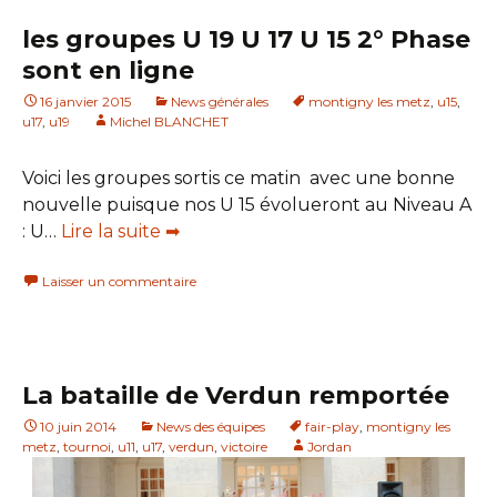
les groupes U 19 U 17 U 15 2° Phase
sont en ligne
16 janvier 2015
News générales
montigny les metz
,
u15
,
u17
,
u19
Michel BLANCHET
Voici les groupes sortis ce matin avec une bonne
nouvelle puisque nos U 15 évolueront au Niveau A
: U…
Lire la suite ➡
Laisser un commentaire
La bataille de Verdun remportée
10 juin 2014
News des équipes
fair-play
,
montigny les
metz
,
tournoi
,
u11
,
u17
,
verdun
,
victoire
Jordan