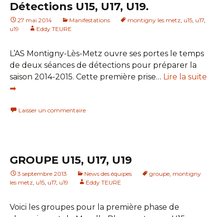
Détections U15, U17, U19.
27 mai 2014
Manifestations
montigny les metz
,
u15
,
u17
,
u19
Eddy TEURE
L’AS Montigny-Lès-Metz ouvre ses portes le temps
de deux séances de détections pour préparer la
saison 2014-2015. Cette première prise…
Lire la suite
➡
Laisser un commentaire
GROUPE U15, U17, U19
3 septembre 2013
News des équipes
groupe
,
montigny
les metz
,
u15
,
u17
,
u19
Eddy TEURE
Voici les groupes pour la première phase de