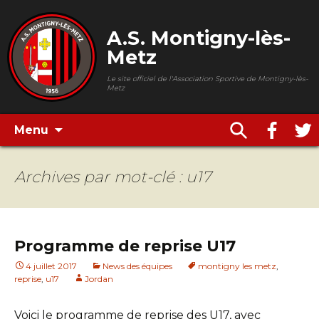
A.S. Montigny-lès-
Metz
Le site officiel de l'Association Sportive de Montigny-lès-
Metz
Menu
Archives par mot-clé : u17
Programme de reprise U17
4 juillet 2017
News des équipes
montigny les metz
,
reprise
,
u17
Jordan
Voici le programme de reprise des U17, avec