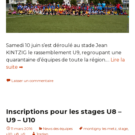
Samedi 10 juin s’est déroulé au stade Jean
KINTZIG le rassemblement U9, regroupant une
quarantaine d’équipes de toute la région.…
Lire la
suite ➡
Laisser un commentaire
Inscriptions pour les stages U8 –
U9 – U10
11 mars 2016
News des équipes
montigny les metz
,
stage
,
u10
,
u8
,
u9
Jordan