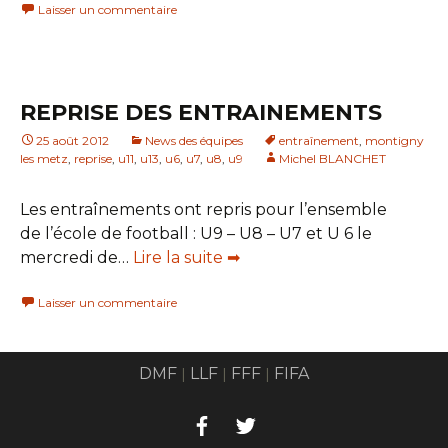
Laisser un commentaire
REPRISE DES ENTRAINEMENTS
25 août 2012
News des équipes
entraînement
,
montigny
les metz
,
reprise
,
u11
,
u13
,
u6
,
u7
,
u8
,
u9
Michel BLANCHET
Les entraînements ont repris pour l’ensemble
de l’école de football : U9 – U8 – U7 et U 6 le
mercredi de…
Lire la suite ➡
Laisser un commentaire
DMF
LLF
FFF
FIFA
|
|
|