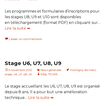
Les programmes et formulaires d’inscriptions pour
les stages U8, U9 et U10 sont disponibles
en téléchargement (format PDF) en cliquant sur…
Lire la suite ➡
Laisser un commentaire
Stage U6, U7, U8, U9
5 novembre 2012
News générales
montigny les metz
,
stage
,
u6
,
u7
,
u8
,
u9
Eddy TEURE
Le stage accueillant les U6, U7, U8, U9 est organisé
depuis 8 ans. Il a pour but une amélioration
technique…
Lire la suite ➡