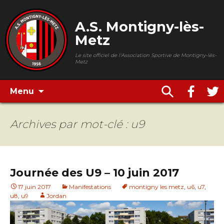
A.S. Montigny-lès-
Metz
Le site officiel de l'Association Sportive de Montigny-lès-
Metz
Menu
Archives par mot-clé : u9
Journée des U9 – 10 juin 2017
17 juin 2017
Manifestations
montigny les metz
,
u6
,
u7
,
u8
,
u9
Jordan