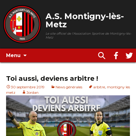
A.S. Montigny-lès-
Metz
Le site officiel de l'Association Sportive de Montigny-lès-
Metz
Menu
Toi aussi, deviens arbitre !
30 septembre 2019
News générales
arbitre
,
montigny les
metz
Jordan