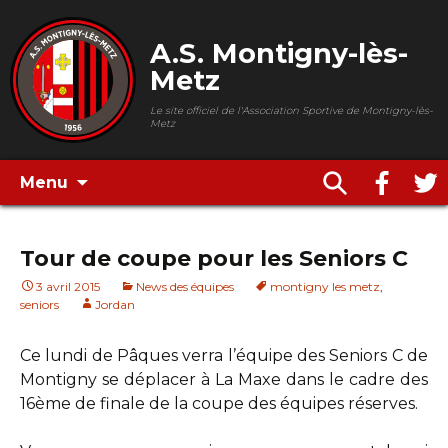
A.S. Montigny-lès-
Metz
Le site officiel de l'Association Sportive de Montigny-lès-
Metz
Menu
Tour de coupe pour les Seniors C
3 avril 2015
News des équipes
montigny les metz
,
seniors
Jordan
Ce lundi de Pâques verra l’équipe des Seniors C de
Montigny se déplacer à La Maxe dans le cadre des
16ème de finale de la coupe des équipes réserves.