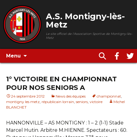
A.S. Montigny-lès-
Metz
Le site officiel de l'Association Sportive de Montigny-lès-
Metz
Menu
1° VICTOIRE EN CHAMPIONNAT
POUR NOS SENIORS A
24 septembre 2012
News des équipes
championnat
,
montigny les metz
,
républicain lorrain
,
seniors
,
victoire
Michel
BLANCHET
HANNONVILLE – AS MONTIGNY : 1 – 2 (1-1) Stade
Marcel Hutin. Arbitre M.HIENNE. Spectateurs : 60.