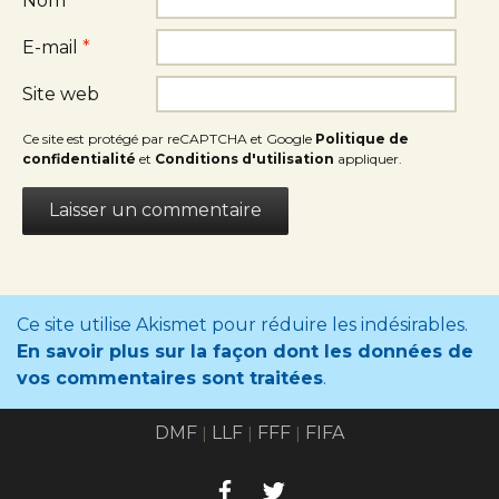
Nom
*
E-mail
*
Site web
Ce site est protégé par reCAPTCHA et Google
Politique de
confidentialité
et
Conditions d'utilisation
appliquer.
Ce site utilise Akismet pour réduire les indésirables.
En savoir plus sur la façon dont les données de
vos commentaires sont traitées
.
DMF
LLF
FFF
FIFA
|
|
|