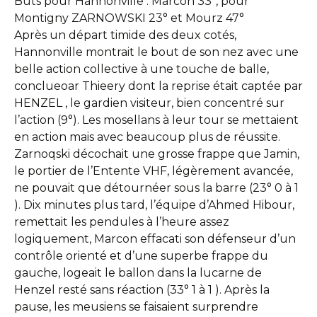
Buts pour Hannonville : Marcon 33°, pour
Montigny ZARNOWSKI 23° et Mourz 47°
Après un départ timide des deux cotés,
Hannonville montrait le bout de son nez avec une
belle action collective à une touche de balle,
conclueoar Thieery dont la reprise était captée par
HENZEL , le gardien visiteur, bien concentré sur
l’action (9°). Les mosellans à leur tour se mettaient
en action mais avec beaucoup plus de réussite.
Zarnoqski décochait une grosse frappe que Jamin,
le portier de l’Entente VHF, légèrement avancée,
ne pouvait que détournéer sous la barre (23° 0 à 1
). Dix minutes plus tard, l’équipe d’Ahmed Hibour,
remettait les pendules à l’heure assez
logiquement, Marcon effacati son défenseur d’un
contrôle orienté et d’une superbe frappe du
gauche, logeait le ballon dans la lucarne de
Henzel resté sans réaction (33° 1 à 1 ). Après la
pause, les meusiens se faisaient surprendre