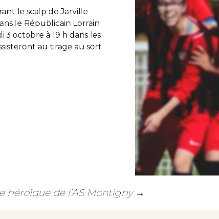
rant le scalp de Jarville
 dans le Républicain Lorrain
 3 octobre à 19 h dans les
steront au tirage au sort
ée héroïque de l’AS Montigny
→