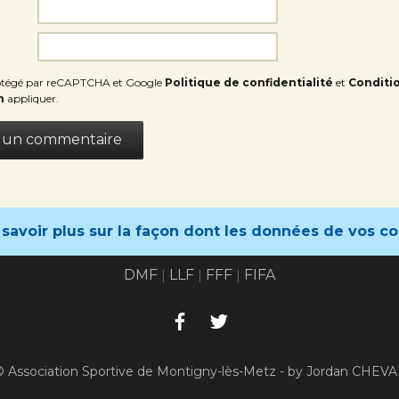
protégé par reCAPTCHA et Google
Politique de confidentialité
et
Conditi
n
appliquer.
 savoir plus sur la façon dont les données de vos c
DMF
LLF
FFF
FIFA
|
|
|
© Association Sportive de Montigny-lès-Metz - by Jordan CHEVA