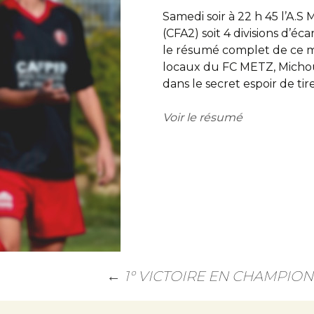
Samedi soir à 22 h 45 l’A.S 
Trouver un stade
(CFA2) soit 4 divisions d’éc
le résumé complet de ce mat
Contact
locaux du FC METZ, Michou
dans le secret espoir de ti
Voir le résumé
←
1° VICTOIRE EN CHAMPIO