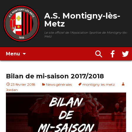
A.S. Montigny-lès-
Metz
Le site officiel de l'Association Sportive de Montigny-lès-
Metz
Menu
Bilan de mi-saison 2017/2018
23 février 2018
News générales
montigny les metz
Jordan