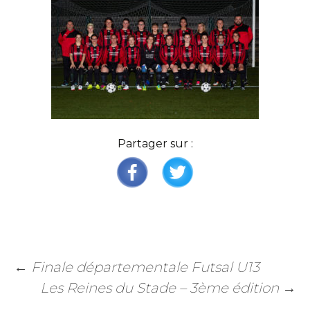
Partager sur :
←
Finale départementale Futsal U13
Les Reines du Stade – 3ème édition
→