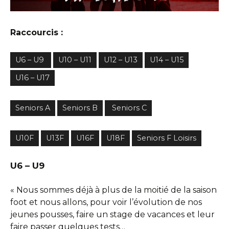
Raccourcis :
U6 – U9
U10 – U11
U12 – U13
U14 – U15
U16 – U17
Seniors A
Seniors B
Seniors C
U10F
U13F
U16F
U18F
Seniors F Loisirs
U6 – U9
« Nous sommes déjà à plus de la moitié de la saison
foot et nous allons, pour voir l’évolution de nos
jeunes pousses, faire un stage de vacances et leur
faire passer quelques tests…