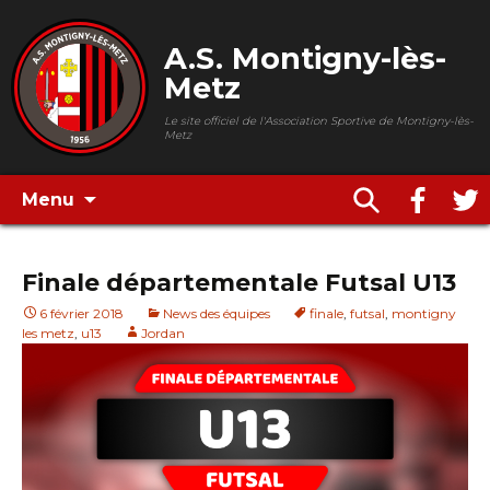
A.S. Montigny-lès-
Metz
Le site officiel de l'Association Sportive de Montigny-lès-
Metz
Menu
Finale départementale Futsal U13
6 février 2018
News des équipes
finale
,
futsal
,
montigny
les metz
,
u13
Jordan