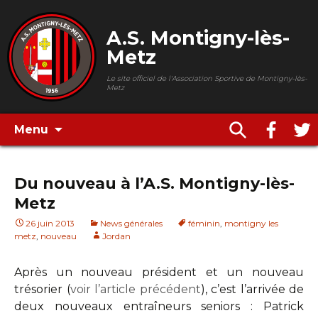
A.S. Montigny-lès-
Metz
Le site officiel de l'Association Sportive de Montigny-lès-
Metz
Menu
Du nouveau à l’A.S. Montigny-lès-
Metz
26 juin 2013
News générales
féminin
,
montigny les
metz
,
nouveau
Jordan
Après un nouveau président et un nouveau
trésorier (
voir l’article précédent
), c’est l’arrivée de
deux nouveaux entraîneurs seniors : Patrick