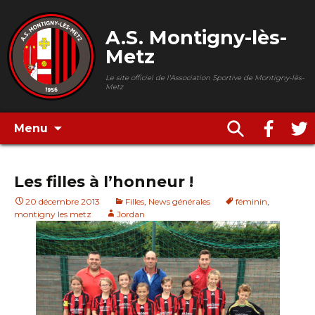
A.S. Montigny-lès-
Metz
Le site officiel de l'Association Sportive de Montigny-lès-
Metz
Menu
Les filles à l’honneur !
20 décembre 2013
Filles
,
News générales
féminin
,
montigny les metz
Jordan