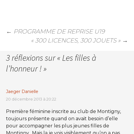
←
PROGRAMME DE REPRISE U19
« 300 LICENCES, 300 JOUETS »
→
3 réflexions sur «
Les filles à
l’honneur !
»
Jaeger Danielle
20 décembre 2013 à 20:22
Première féminine inscrite au club de Montigny,
toujours présente quand on avait besoin d’elle
pour accompagner les plus jeunes filles de
Montigny…Mais la je vois visiblement qu’on a pas