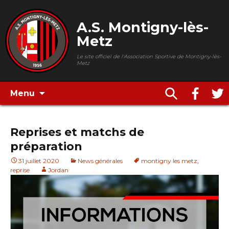
A.S. Montigny-lès-
Metz
Le site officiel de l'Association Sportive de Montigny-lès-
Metz
Menu
Reprises et matchs de
préparation
31 juillet 2020
News générales
montigny les metz
,
reprise
Jordan