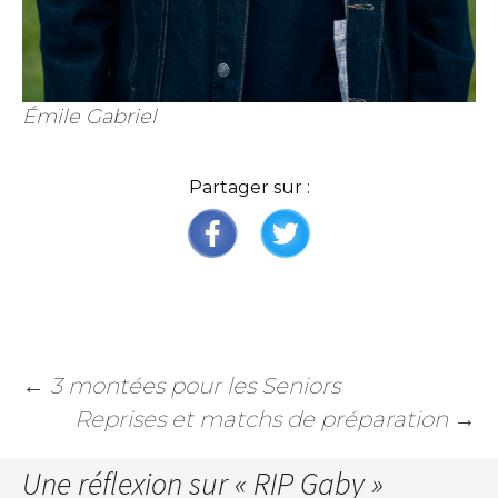
Émile Gabriel
Partager sur :
←
3 montées pour les Seniors
Reprises et matchs de préparation
→
Une réflexion sur «
RIP Gaby
»