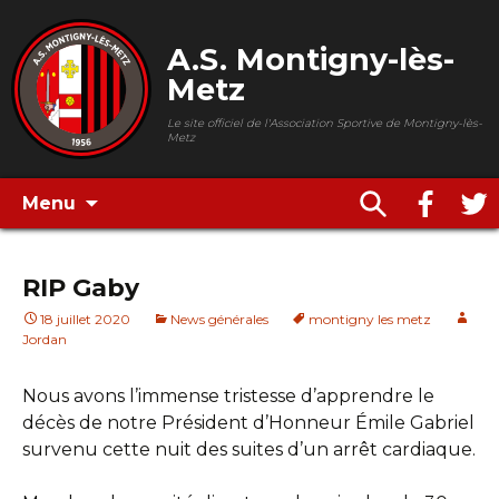
A.S. Montigny-lès-
Metz
Le site officiel de l'Association Sportive de Montigny-lès-
Metz
Menu
RIP Gaby
18 juillet 2020
News générales
montigny les metz
Jordan
Nous avons l’immense tristesse d’apprendre le
décès de notre Président d’Honneur Émile Gabriel
survenu cette nuit des suites d’un arrêt cardiaque.