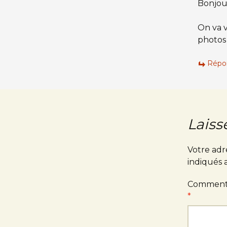
Bonjou
On va v
photos 
Répo
Laiss
Votre adr
indiqués
Comment
*