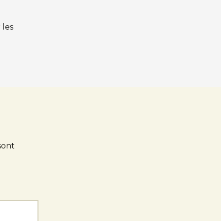
 les
sont