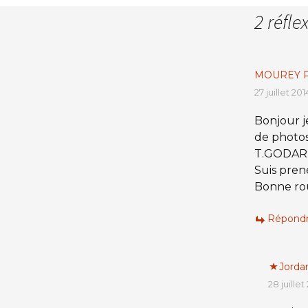
2 réfle
MOUREY Ph
27 juillet 20
Bonjour j
de photos
T.GODART
Suis prene
Bonne rou
Répond
Jorda
28 juillet