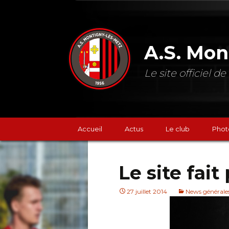
A.S. Mon
Le site officiel 
Accueil
Actus
Le club
Phot
Classements
Le site fai
Résultats
27 juillet 2014
News générale
Les prochains mat
La boutique