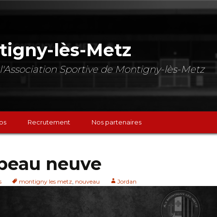
tigny-lès-Metz
de l'Association Sportive de Montigny-lès-Metz
os
Recrutement
Nos partenaires
t peau neuve
s
montigny les metz
,
nouveau
Jordan
chs