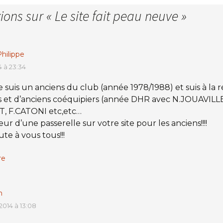
xions sur «
Le site fait peau neuve
»
ilippe
14 à 23:34
e suis un anciens du club (année 1978/1988) et suis à la
 et d’anciens coéquipiers (année DHR avec N.JOUAVILLE
, F.CATONI etc,etc…
ur d’une passerelle sur votre site pour les anciens!!!!
te à vous tous!!!
re
n
 2014 à 13:08