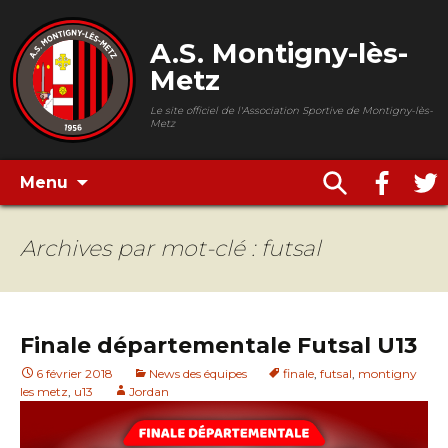
A.S. Montigny-lès-
Metz
Le site officiel de l'Association Sportive de Montigny-lès-
Metz
Menu
Archives par mot-clé : futsal
Finale départementale Futsal U13
6 février 2018
News des équipes
finale
,
futsal
,
montigny
les metz
,
u13
Jordan