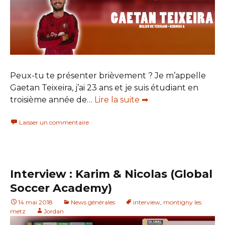
Peux-tu te présenter brièvement ? Je m’appelle
Gaetan Teixeira, j’ai 23 ans et je suis étudiant en
troisième année de…
Lire la suite ➡
Laisser un commentaire
Interview : Karim & Nicolas (Global
Soccer Academy)
14 mai 2018
News générales
interview
,
montigny les
metz
Jordan