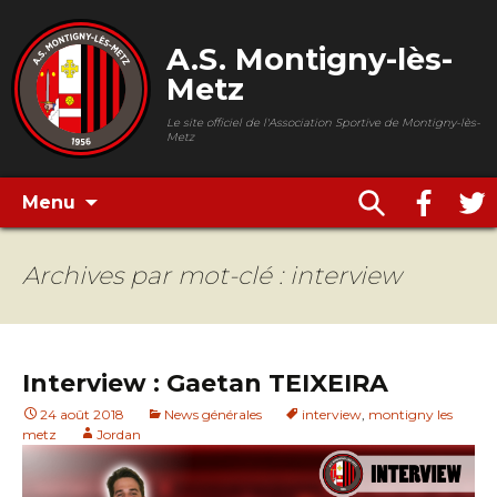
A.S. Montigny-lès-
Metz
Le site officiel de l'Association Sportive de Montigny-lès-
Metz
Menu
Archives par mot-clé : interview
Interview : Gaetan TEIXEIRA
24 août 2018
News générales
interview
,
montigny les
metz
Jordan