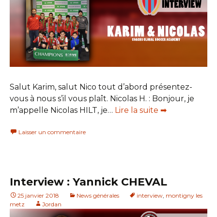
Salut Karim, salut Nico tout d’abord présentez-
vous à nous s’il vous plaît. Nicolas H. : Bonjour, je
m’appelle Nicolas HILT, je…
Lire la suite ➡
Laisser un commentaire
Interview : Yannick CHEVAL
25 janvier 2018
News générales
interview
,
montigny les
metz
Jordan