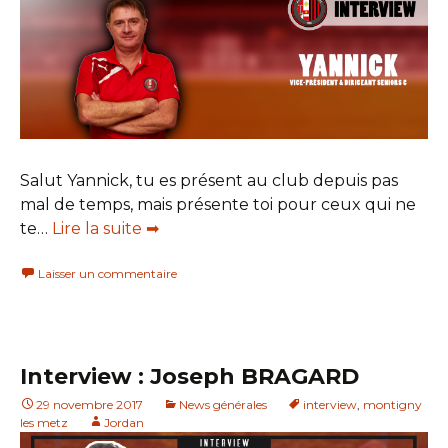
Salut Yannick, tu es présent au club depuis pas
mal de temps, mais présente toi pour ceux qui ne
te…
Lire la suite ➡
Laisser un commentaire
Interview : Joseph BRAGARD
29 novembre 2017
News générales
interview
,
montigny
les metz
Jordan