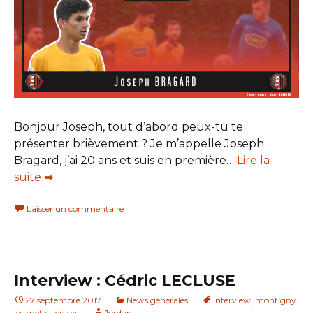
Bonjour Joseph, tout d’abord peux-tu te
présenter brièvement ? Je m’appelle Joseph
Bragard, j’ai 20 ans et suis en première…
Lire la
suite ➡
Laisser un commentaire
Interview : Cédric LECLUSE
27 septembre 2017
News générales
interview
,
montigny
les metz
,
seniors
Jordan