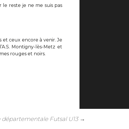
r le reste je ne me suis pas
 et ceux encore à venir. Je
’A.S. Montigny-lès-Metz et
mes rouges et noirs.
e départementale Futsal U13
→