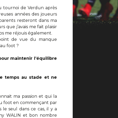
 au tournoi de Verdun après
breuses années des joueurs
 parents resteront dans ma
que j’avais me fait plaisir
ubs me réjouis également.
 point de vue du manque
au foot ?
our maintenir l’équilibre
de temps au stade et ne
nnait ma passion et qui la
r du foot en commençant par
le seul dans ce cas, il y a
rémy WALIN et bon nombre