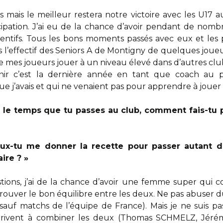
rs mais le meilleur restera notre victoire avec les U17
cipation. J’ai eu de la chance d’avoir pendant de nom
tentifs. Tous les bons moments passés avec eux et les
’effectif des Seniors A de Montigny de quelques joueurs 
 de mes joueurs jouer à un niveau élevé dans d’autres cl
nir c’est la dernière année en tant que coach au
ue j’avais et qui ne venaient pas pour apprendre à jouer 
le temps que tu passes au club, comment fais-tu p
ux-tu me donner la recette pour passer autant 
ire ? »
ions, j’ai de la chance d’avoir une femme super qui co
trouver le bon équilibre entre les deux. Ne pas abuse
sauf matchs de l’équipe de France). Mais je ne suis pas 
 arrivent à combiner les deux (Thomas SCHMELZ, Jé