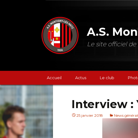
A.S. Mon
Le site officiel 
Accueil
Actus
Le club
Phot
Classements
Interview 
Résultats
25 janvier 2018
News général
Les prochains mat
La boutique