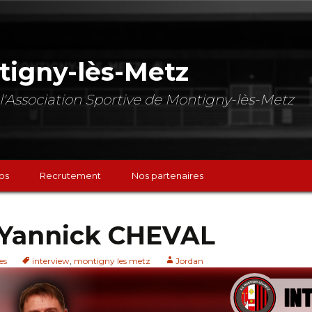
tigny-lès-Metz
de l'Association Sportive de Montigny-lès-Metz
os
Recrutement
Nos partenaires
: Yannick CHEVAL
es
interview
,
montigny les metz
Jordan
chs