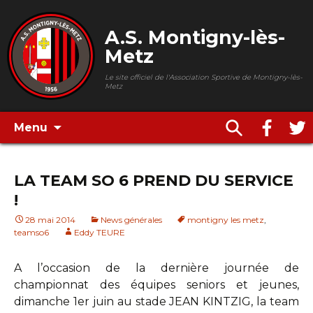
A.S. Montigny-lès-
Metz
Le site officiel de l'Association Sportive de Montigny-lès-
Metz
Menu
LA TEAM SO 6 PREND DU SERVICE
!
28 mai 2014
News générales
montigny les metz
,
teamso6
Eddy TEURE
A l’occasion de la dernière journée de
championnat des équipes seniors et jeunes,
dimanche 1er juin au stade JEAN KINTZIG, la team