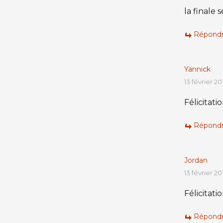
la finale 
Répond
Yannick
13 février 20
Félicitat
Répond
Jordan
13 février 20
Félicitation
Répond