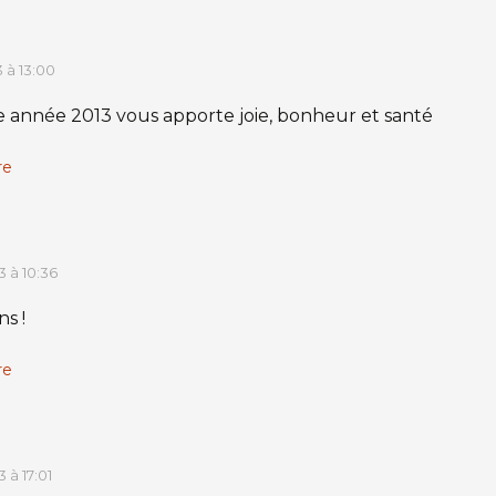
3 à 13:00
 année 2013 vous apporte joie, bonheur et santé
re
3 à 10:36
ns !
re
3 à 17:01