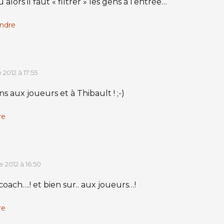
 alors il faut « filtrer » les gens à l’entrée…
ndre
2012 à 17:55
ons aux joueurs et à Thibault ! ;-)
re
 2012 à 16:50
oach….! et bien sur.. aux joueurs…!
re