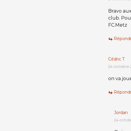
Bravo aux 
club. Pou
FC.Metz
Répond
Cédric T
24 octobre 2
on va jou
Répond
Jordan
24 octobr