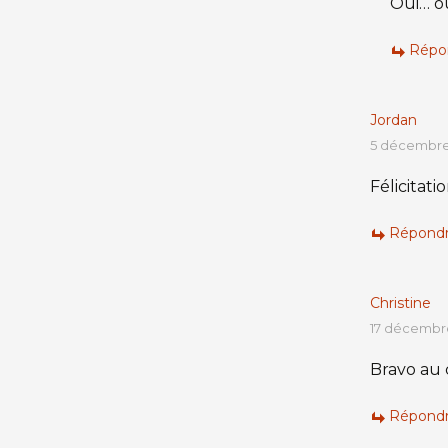
Oui… ou
Répo
Jordan
5 décembre 
Félicitati
Répond
Christine
17 décembre
Bravo au c
Répond