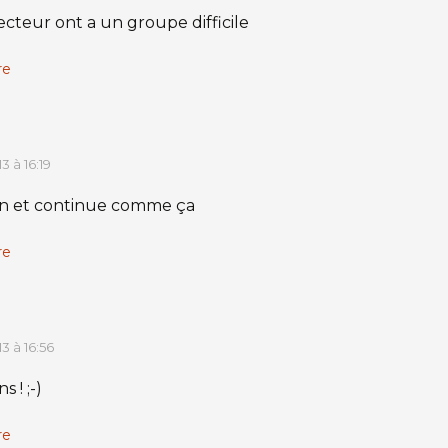
secteur ont a un groupe difficile
re
13 à 16:19
ion et continue comme ça
re
13 à 16:56
s ! ;-)
re