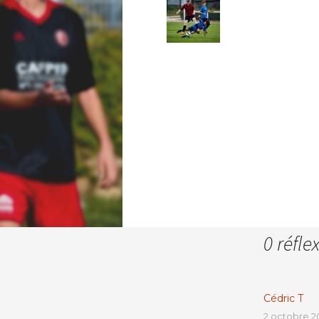
Trouver un stade
Contact
0 réfle
Cédric T
2 octobre 20