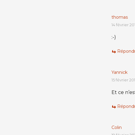
thomas
14 février 2
:-)
Répond
Yannick
15 février 20
Et ce n’es
Répond
Colin