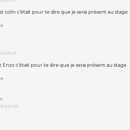
13 à 17:05
est colin c’était pour te dire que je serai présent au stage
re
13 à 23:47
t Enzo c’était pour te dire que je serai présent au stage
re
er
013 à 20:29