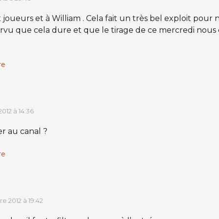
joueurs et à William . Cela fait un très bel exploit pour 
rvu que cela dure et que le tirage de ce mercredi nous o
re
012 à 14:36
er au canal ?
re
e 2012 à 19:42