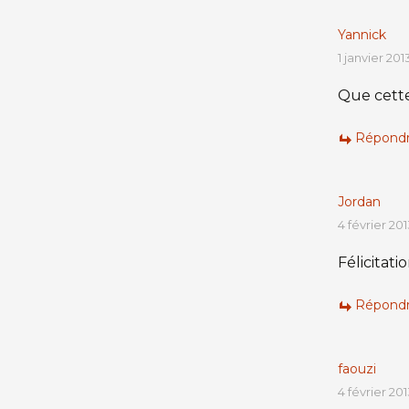
Yannick
1 janvier 201
Que cette
Répond
Jordan
4 février 201
Félicitatio
Répond
faouzi
4 février 201