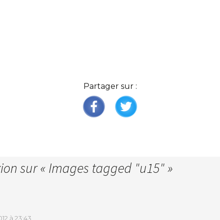
Partager sur :
xion sur «
Images tagged "u15"
»
12 à 23:43