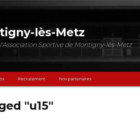
tigny-lès-Metz
de l'Association Sportive de Montigny-lès-Metz
os
Recrutement
Nos partenaires
ged "u15"
chs