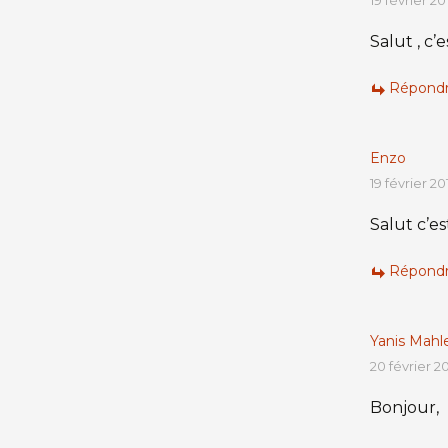
19 février 20
Salut , c’
Répond
Enzo
19 février 20
Salut c’es
Répond
Yanis Mahl
20 février 2
Bonjour,