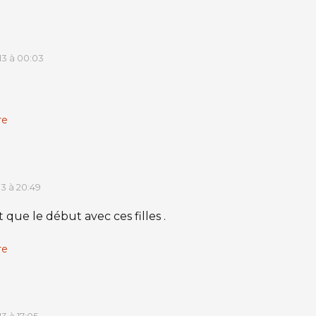
013 à 00:03
re
13 à 20:49
t que le début avec ces filles .
re